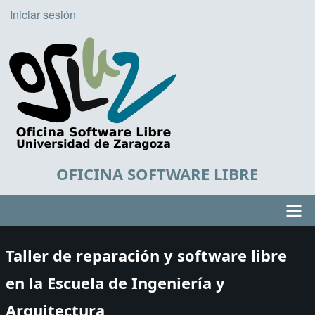
Pasar
Iniciar sesión
User
al
account
contenido
principal
menu
OFICINA SOFTWARE LIBRE
Main
Taller de reparación y software libre
navigation
en la Escuela de Ingeniería y
Arquitectura