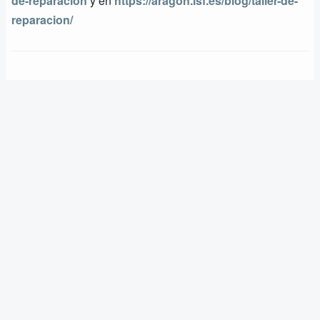
de-reparacion
y en
https://aragon.isf.es/blog/taller-de-
reparacion/
Search
Información
Proyectos
Enlaces
Organización
Proyecto reciclaje
🔄
REUSA - Universidad de Zaragoza
Visitar el proyecto