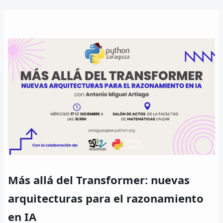
enlaces
de
ayuda
a
la
navegación
Más allá del Transformer: nuevas
arquitecturas para el razonamiento
en IA