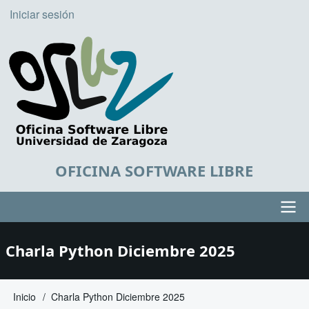
Pasar
Iniciar sesión
User
al
account
contenido
principal
menu
OFICINA SOFTWARE LIBRE
Main
Charla Python Diciembre 2025
navigation
Inicio
Charla Python Diciembre 2025
Sobrescribir