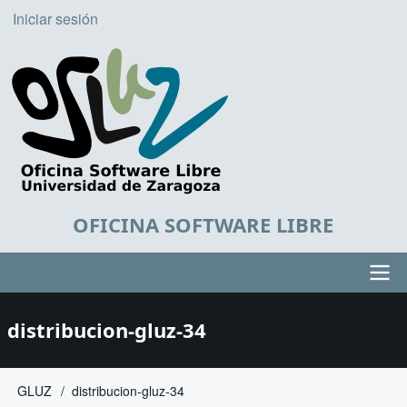
Pasar
Iniciar sesión
User
al
account
contenido
principal
menu
OFICINA SOFTWARE LIBRE
Main
distribucion-gluz-34
navigation
GLUZ
distribucion-gluz-34
Sobrescribir