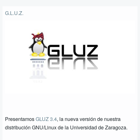
enlaces
G.L.U.Z.
de
ayuda
a
la
navegación
Presentamos
GLUZ 3.4
, la nueva versión de nuestra
distribución GNU/Linux de la Universidad de Zaragoza.