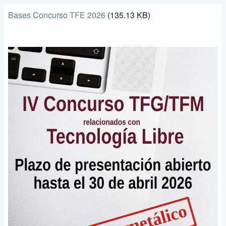
enlaces
Bases Concurso TFE 2026
(135.13 KB)
de
ayuda
a
la
navegación