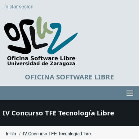
Pasar
Iniciar sesión
User
al
account
contenido
principal
menu
OFICINA SOFTWARE LIBRE
Main
IV Concurso TFE Tecnología Libre
navigation
Inicio
IV Concurso TFE Tecnología Libre
Sobrescribir