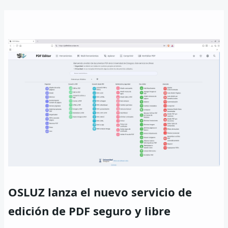
enlaces
de
ayuda
a
la
navegación
OSLUZ lanza el nuevo servicio de
edición de PDF seguro y libre