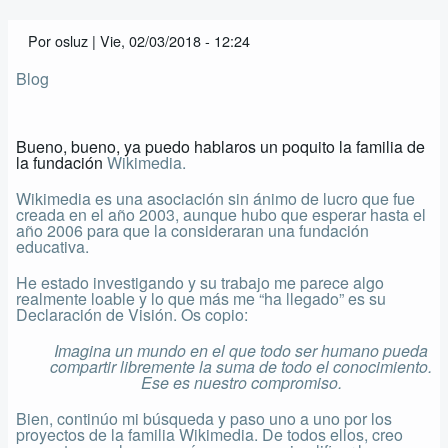
enlaces
Por
osluz
|
Vie, 02/03/2018 - 12:24
de
Blog
ayuda
a
Bueno, bueno, ya puedo hablaros un poquito la familia de
la fundación
Wikimedia.
la
Wikimedia es una asociación sin ánimo de lucro que fue
navegación
creada en el año 2003, aunque hubo que esperar hasta el
año 2006 para que la consideraran una fundación
educativa.
He estado investigando y su trabajo me parece algo
realmente loable y lo que más me “ha llegado” es su
Declaración de Visión. Os copio:
Imagina un mundo en el que todo ser humano pueda
compartir libremente la suma de todo el conocimiento.
Ese es nuestro compromiso.
Bien, continúo mi búsqueda y paso uno a uno por los
proyectos de la familia Wikimedia. De todos ellos, creo